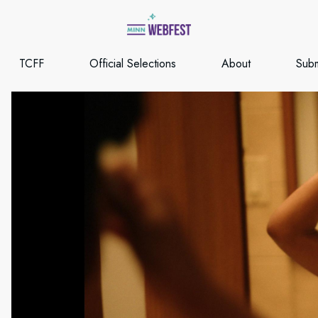
TCFF
Official Selections
About
Subm